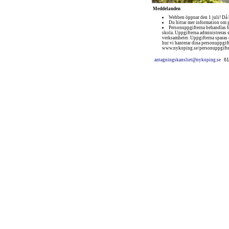
Meddelanden
Webben öppnar den 1 juli! Då k
Du hittar mer information om
Personuppgifterna behandlas 
skola. Uppgifterna administreras 
verksamheter. Uppgifterna sparas
hur vi hanterar dina personuppgifte
www.nykoping.se/personuppgifte
antagningskansliet@nykoping.se
6
Omstart: 2026-08-08 03:07:43