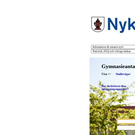
Gymnasieanta
Visa >>
Studievägar
Har du förlorat dina
inloggningsuppgifter?
AnvändarID
Lösenord