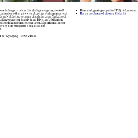
an du logga in och se ditt slutliga antagningsbesked!
Hämta inloggningsuppgifter? Följ länken ovan.
 gymnasieansökan på www.nykoping.se/mitt gymnasieval
Har du problem med sidorna, klicka här!
för att Nyköpings kommun ska administrera förskola och
så länge personen är aktiv inom Division Utbildnings
 enligt dokumenthanteringsplanen. Mer information om
r och dina rättigheter finns att läsa på
r.
11 83 Nyköping
0155-248080